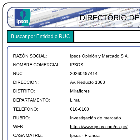
DIRECTORIO DE
Buscar por Entidad o RUC
RAZÓN SOCIAL:
Ipsos Opinión y Mercado S.A.
NOMBRE COMERCIAL:
IPSOS
RUC:
20260497414
DIRECCIÓN:
Av. Reducto 1363
DISTRITO:
Miraflores
DEPARTAMENTO:
Lima
TELÉFONO:
610-0100
RUBRO:
Investigación de mercado
WEB:
https://www.ipsos.com/es-pe/
CASA MATRIZ:
Ipsos - Francia